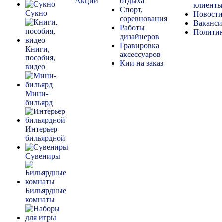
Акции
отдыха
клиент
Спорт,
Сукно
Новост
соревнования
Ваканс
Работы
Полити
дизайнеров
Гравировка
Книги,
аксессуаров
пособия,
Кии на заказ
видео
Мини-
бильярд
Интерьер
бильярдной
Сувениры
Бильярдные
комнаты