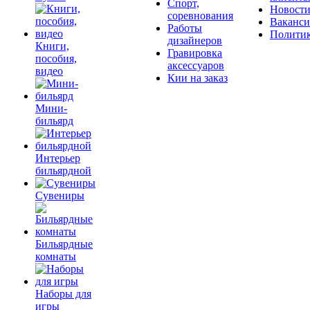
Спорт,
Новост
соревнования
Ваканс
Работы
Полити
дизайнеров
Книги,
Гравировка
пособия,
аксессуаров
видео
Кии на заказ
Мини-
бильярд
Интерьер
бильярдной
Сувениры
Бильярдные
комнаты
Наборы для
игры