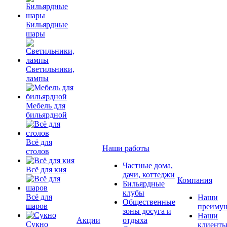
Бильярдные
шары
Светильники,
лампы
Мебель для
бильярдной
Всё для
Наши работы
столов
Частные дома,
Всё для кия
дачи, коттеджи
Компания
Бильярдные
клубы
Всё для
Наши
Общественные
шаров
преимущ
зоны досуга и
Наши
Акции
отдыха
Сукно
клиент