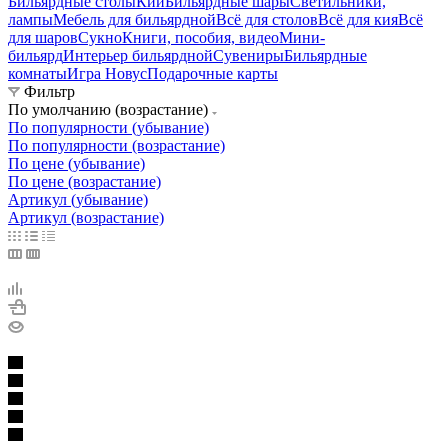
Бильярдные столы
Кии
Бильярдные шары
Светильники,
лампы
Мебель для бильярдной
Всё для столов
Всё для кия
Всё
для шаров
Сукно
Книги, пособия, видео
Мини-
бильярд
Интерьер бильярдной
Сувениры
Бильярдные
комнаты
Игра Новус
Подарочные карты
Фильтр
По умолчанию (возрастание)
По популярности (убывание)
По популярности (возрастание)
По цене (убывание)
По цене (возрастание)
Артикул (убывание)
Артикул (возрастание)