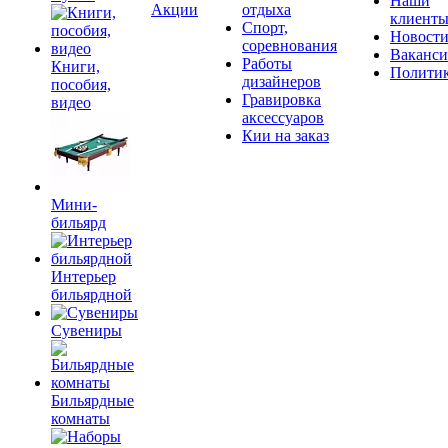
Наши
Акции
отдыха
клиент
Спорт,
Новост
соревнования
Ваканс
Работы
Книги,
Полити
дизайнеров
пособия,
Гравировка
видео
аксессуаров
Кии на заказ
Мини-
бильярд
Интерьер
бильярдной
Сувениры
Бильярдные
комнаты