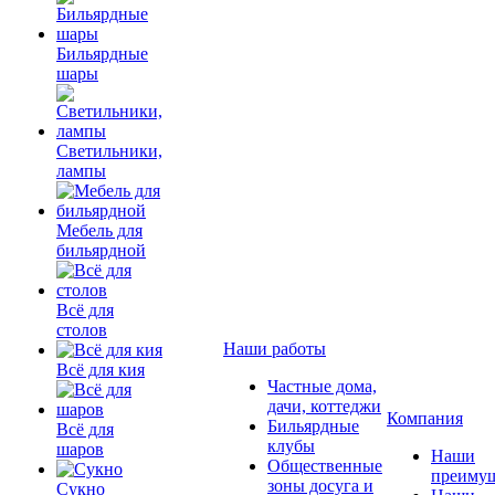
Бильярдные
шары
Светильники,
лампы
Мебель для
бильярдной
Всё для
столов
Наши работы
Всё для кия
Частные дома,
дачи, коттеджи
Компания
Бильярдные
Всё для
клубы
шаров
Наши
Общественные
преимущ
зоны досуга и
Сукно