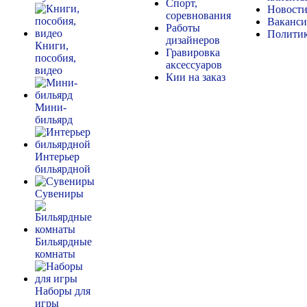
Спорт,
Новост
соревнования
Ваканс
Работы
Полити
дизайнеров
Книги,
Гравировка
пособия,
аксессуаров
видео
Кии на заказ
Мини-
бильярд
Интерьер
бильярдной
Сувениры
Бильярдные
комнаты
Наборы для
игры