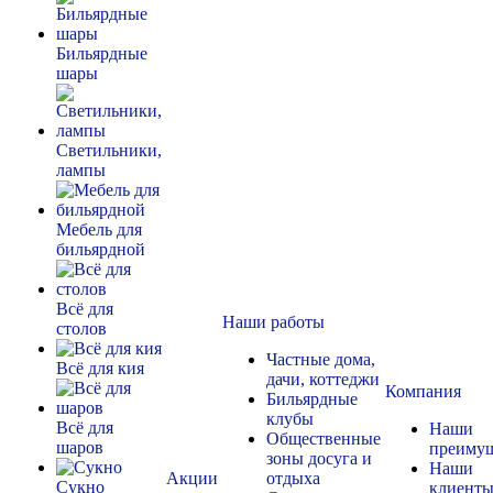
Бильярдные
шары
Светильники,
лампы
Мебель для
бильярдной
Всё для
Наши работы
столов
Частные дома,
Всё для кия
дачи, коттеджи
Компания
Бильярдные
клубы
Всё для
Наши
Общественные
шаров
преимущ
зоны досуга и
Наши
Акции
отдыха
Сукно
клиент