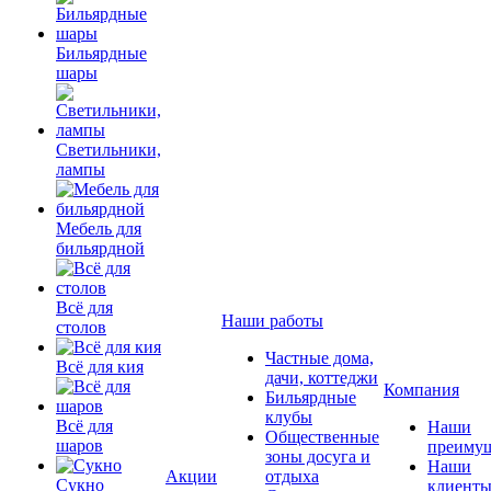
Бильярдные
шары
Светильники,
лампы
Мебель для
бильярдной
Всё для
Наши работы
столов
Частные дома,
Всё для кия
дачи, коттеджи
Компания
Бильярдные
клубы
Всё для
Наши
Общественные
шаров
преимущ
зоны досуга и
Наши
Акции
отдыха
Сукно
клиент