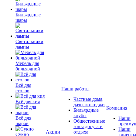
Бильярдные
шары
Светильники,
лампы
Мебель для
бильярдной
Всё для
Наши работы
столов
Частные дома,
Всё для кия
дачи, коттеджи
Компания
Бильярдные
клубы
Всё для
Наши
Общественные
шаров
преимущ
зоны досуга и
Наши
Акции
отдыха
Сукно
клиент