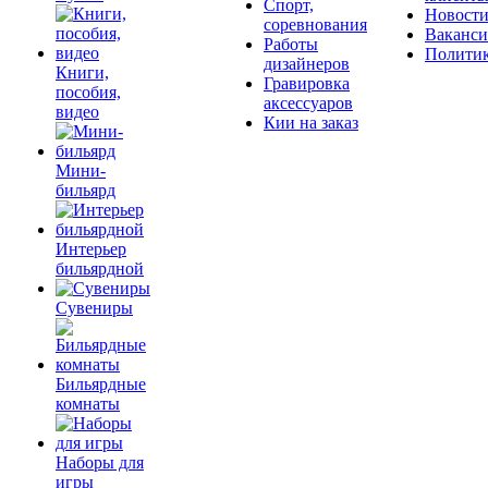
Спорт,
Новост
соревнования
Ваканс
Работы
Полити
дизайнеров
Книги,
Гравировка
пособия,
аксессуаров
видео
Кии на заказ
Мини-
бильярд
Интерьер
бильярдной
Сувениры
Бильярдные
комнаты
Наборы для
игры