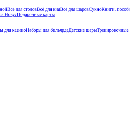
дной
Всё для столов
Всё для кия
Всё для шаров
Сукно
Книги, пособи
ра Новус
Подарочные карты
ы для казино
Наборы для бильярда
Детские шары
Тренировочные