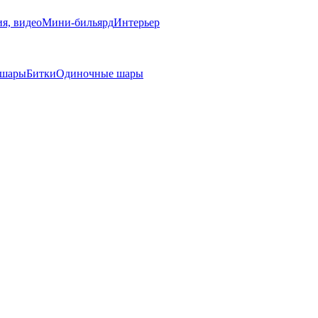
я, видео
Мини-бильярд
Интерьер
 шары
Битки
Одиночные шары