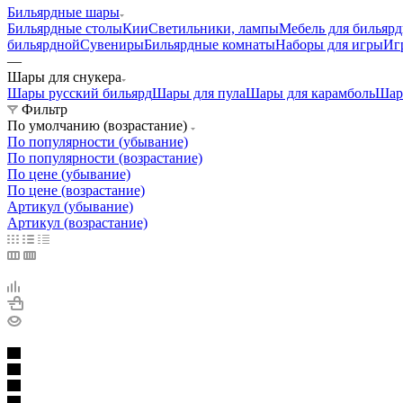
Бильярдные шары
Бильярдные столы
Кии
Светильники, лампы
Мебель для бильяр
бильярдной
Сувениры
Бильярдные комнаты
Наборы для игры
Иг
—
Шары для снукера
Шары русский бильярд
Шары для пула
Шары для карамболь
Шар
Фильтр
По умолчанию (возрастание)
По популярности (убывание)
По популярности (возрастание)
По цене (убывание)
По цене (возрастание)
Артикул (убывание)
Артикул (возрастание)