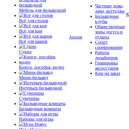
Частные дома,
Мебель для бильярдной
дачи, коттеджи
К
Бильярдные
Всё для столов
клубы
Общественные
Всё для кия
зоны досуга и
Акции
отдыха
Всё для шаров
Спорт,
соревнования
Сукно
Работы
дизайнеров
Гравировка
Книги, пособия, видео
аксессуаров
Кии на заказ
Мини-бильярд
Интерьер бильярдной
Сувениры
Бильярдные комнаты
Наборы для игры