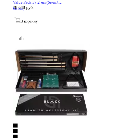
Value Pack 57,2 мм (белый
78 640
руб.
биток)
В корзину