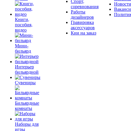
Спорт,
Новост
соревнования
Ваканс
Работы
Полити
дизайнеров
Книги,
Гравировка
пособия,
аксессуаров
видео
Кии на заказ
Мини-
бильярд
Интерьер
бильярдной
Сувениры
Бильярдные
комнаты
Наборы для
игры