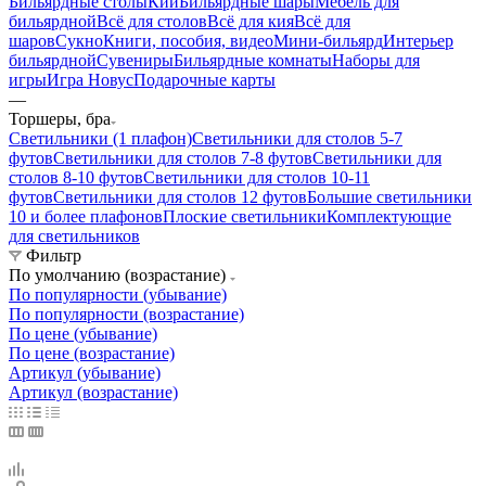
Бильярдные столы
Кии
Бильярдные шары
Мебель для
бильярдной
Всё для столов
Всё для кия
Всё для
шаров
Сукно
Книги, пособия, видео
Мини-бильярд
Интерьер
бильярдной
Сувениры
Бильярдные комнаты
Наборы для
игры
Игра Новус
Подарочные карты
—
Торшеры, бра
Светильники (1 плафон)
Светильники для столов 5-7
футов
Светильники для столов 7-8 футов
Светильники для
столов 8-10 футов
Светильники для столов 10-11
футов
Светильники для столов 12 футов
Большие светильники
10 и более плафонов
Плоские светильники
Комплектующие
для светильников
Фильтр
По умолчанию (возрастание)
По популярности (убывание)
По популярности (возрастание)
По цене (убывание)
По цене (возрастание)
Артикул (убывание)
Артикул (возрастание)