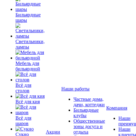
Бильярдные
шары
Светильники,
лампы
Мебель для
бильярдной
Всё для
Наши работы
столов
Частные дома,
Всё для кия
дачи, коттеджи
Компания
Бильярдные
клубы
Всё для
Наши
Общественные
шаров
преимущ
зоны досуга и
Наши
Акции
отдыха
Сукно
клиент