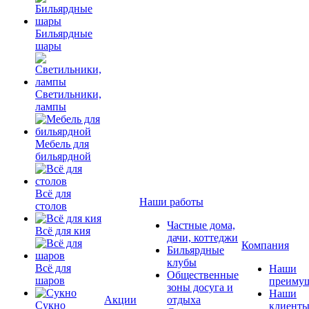
Бильярдные
шары
Светильники,
лампы
Мебель для
бильярдной
Всё для
Наши работы
столов
Частные дома,
Всё для кия
дачи, коттеджи
Компания
Бильярдные
клубы
Всё для
Наши
Общественные
шаров
преимущ
зоны досуга и
Наши
Акции
отдыха
Сукно
клиент