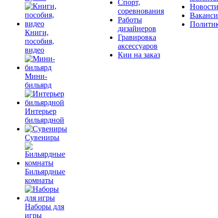
Спорт,
Новост
соревнования
Ваканс
Работы
Полити
дизайнеров
Книги,
Гравировка
пособия,
аксессуаров
видео
Кии на заказ
Мини-
бильярд
Интерьер
бильярдной
Сувениры
Бильярдные
комнаты
Наборы для
игры