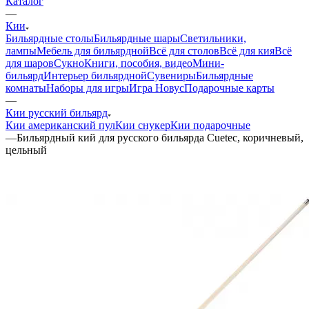
Каталог
—
Кии
Бильярдные столы
Бильярдные шары
Светильники,
лампы
Мебель для бильярдной
Всё для столов
Всё для кия
Всё
для шаров
Сукно
Книги, пособия, видео
Мини-
бильярд
Интерьер бильярдной
Сувениры
Бильярдные
комнаты
Наборы для игры
Игра Новус
Подарочные карты
—
Кии русский бильярд
Кии американский пул
Кии снукер
Кии подарочные
—
Бильярдный кий для русского бильярда Cuetec, коричневый,
цельный