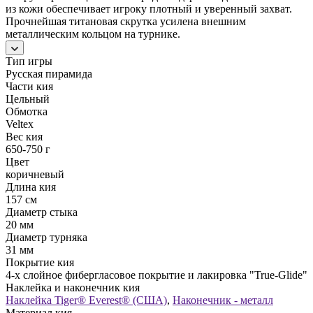
из кожи обеспечивает игроку плотный и уверенный захват.
Прочнейшая титановая скрутка усилена внешним
металлическим кольцом на турнике.
Тип игры
Русская пирамида
Части кия
Цельный
Обмотка
Veltex
Вес кия
650-750 г
Цвет
коричневый
Длина кия
157 см
Диаметр стыка
20 мм
Диаметр турняка
31 мм
Покрытие кия
4-x слойное фибергласовое покрытие и лакировка "True-Glide"
Наклейка и наконечник кия
Наклейка Tiger® Everest® (США)
,
Наконечник - металл
Материал кия