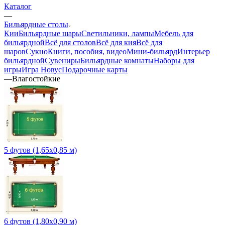
Каталог
—
Бильярдные столы
Кии
Бильярдные шары
Светильники, лампы
Мебель для
бильярдной
Всё для столов
Всё для кия
Всё для
шаров
Сукно
Книги, пособия, видео
Мини-бильярд
Интерьер
бильярдной
Сувениры
Бильярдные комнаты
Наборы для
игры
Игра Новус
Подарочные карты
—
Влагостойкие
5 футов (1,65х0,85 м)
6 футов (1,80х0,90 м)