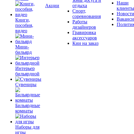
зоны досуга и
Наши
Акции
отдыха
клиент
Спорт,
Новост
соревнования
Ваканс
Книги,
Работы
Полити
пособия,
дизайнеров
видео
Гравировка
аксессуаров
Кии на заказ
Мини-
бильярд
Интерьер
бильярдной
Сувениры
Бильярдные
комнаты
Наборы для
игры