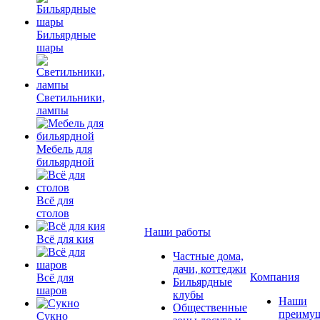
Бильярдные
шары
Светильники,
лампы
Мебель для
бильярдной
Всё для
столов
Наши работы
Всё для кия
Частные дома,
дачи, коттеджи
Компания
Всё для
Бильярдные
шаров
клубы
Наши
Общественные
преимущ
Сукно