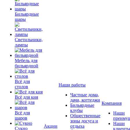
Бильярдные
шары
Светильники,
лампы
Мебель для
бильярдной
Всё для
Наши работы
столов
Частные дома,
Всё для кия
дачи, коттеджи
Компания
Бильярдные
клубы
Всё для
Наши
Общественные
шаров
преимущ
зоны досуга и
Наши
Акции
отдыха
Сукно
клиент