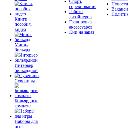
Спорт,
Новост
соревнования
Ваканс
Работы
Полити
дизайнеров
Книги,
Гравировка
пособия,
аксессуаров
видео
Кии на заказ
Мини-
бильярд
Интерьер
бильярдной
Сувениры
Бильярдные
комнаты
Наборы для
игры